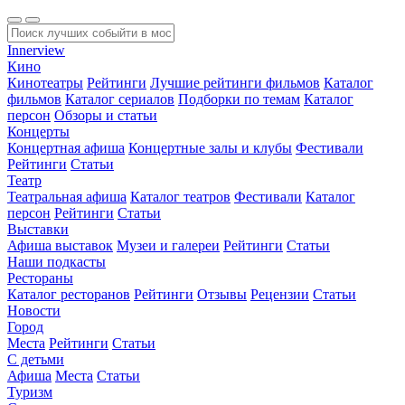
Innerview
Кино
Кинотеатры
Рейтинги
Лучшие рейтинги фильмов
Каталог
фильмов
Каталог сериалов
Подборки по темам
Каталог
персон
Обзоры и статьи
Концерты
Концертная афиша
Концертные залы и клубы
Фестивали
Рейтинги
Статьи
Театр
Театральная афиша
Каталог театров
Фестивали
Каталог
персон
Рейтинги
Статьи
Выставки
Афиша выставок
Музеи и галереи
Рейтинги
Статьи
Наши подкасты
Рестораны
Каталог ресторанов
Рейтинги
Отзывы
Рецензии
Статьи
Новости
Город
Места
Рейтинги
Статьи
С детьми
Афиша
Места
Статьи
Туризм