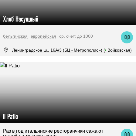
Хлеб Насущный
бельгийская
европейская
ср. счет: до 1000
0,0
Ленинградское ш., 16А/3 (БЦ «Метрополис») (
•
Войковская)
Il Patio
Раз в год итальянские ресторанчики сажают
0,0
гостей на мясную диету.