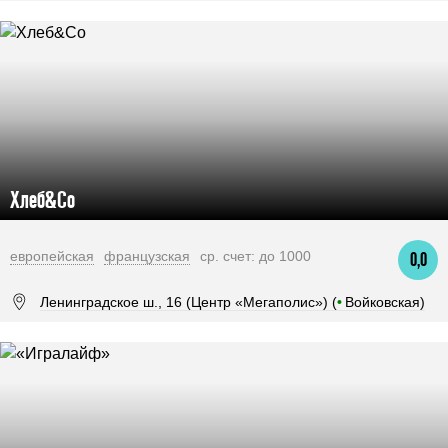
Хлеб&Co
европейская
французская
ср. счет: до 1000
0,0
Ленинградское ш., 16 (Центр «Мегаполис») (
•
Войковская)