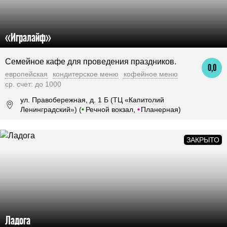
«Игралайф»
Семейное кафе для проведения праздников.
0,0
европейская
кондитерское меню
кофейное меню
ср. счет: до 1000
ул. Правобережная, д. 1 Б (ТЦ «Капитолий
Ленинградский») (
•
Речной вокзал,
•
Планерная)
Ладога