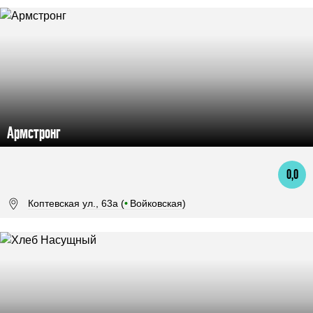
Армстронг
0,0
Коптевская ул., 63а (
•
Войковская)